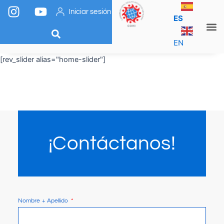
I
Y
Ir
Iniciar sesión
n
o
para
ES
s
u
o
conteúdo
t
t
EN
Somos COHI
a
u
[rev_slider alias="home-slider"]
g
b
r
e
a
m
¡Contáctanos!
Nombre + Apellido