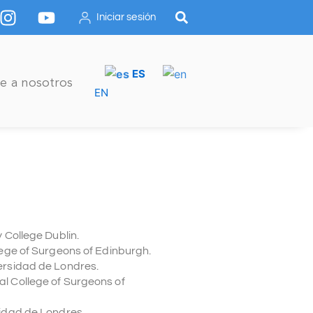
I
Y
Iniciar sesión
n
o
s
u
t
t
ES
a
u
e a nosotros
g
b
EN
r
e
a
m
ty College Dublin.
lege of Surgeons of Edinburgh.
versidad de Londres.
yal College of Surgeons of
sidad de Londres.