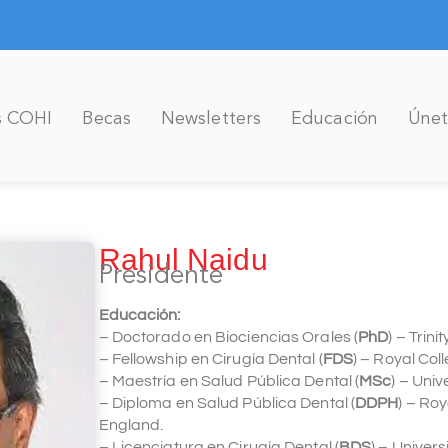
 COHI
Becas
Newsletters
Educación
Únet
Rahul Naidu
Presidente
Educación:
– Doctorado en Biociencias Orales (
PhD
) – Trini
– Fellowship en Cirugía Dental (
FDS
) – Royal Col
– Maestría en Salud Pública Dental (
MSc
) – Uni
– Diploma en Salud Pública Dental (
DDPH
) – Ro
England.
– Licenciatura en Cirugía Dental (
BDS
) – Univer