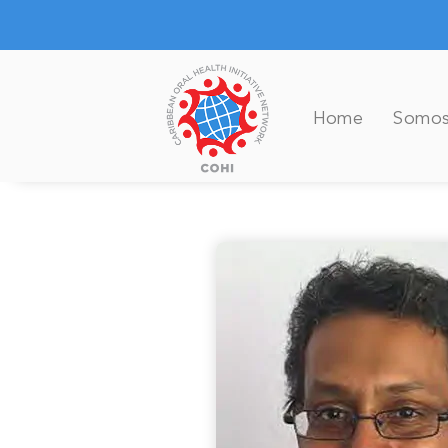
Ir
para
o
conteúdo
Home
Somos